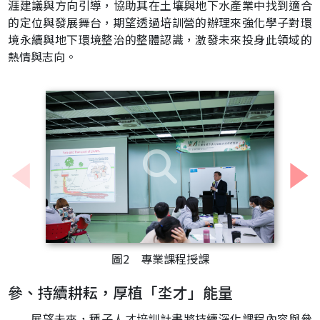
涯建議與方向引導，協助其在土壤與地下水產業中找到適合
的定位與發展舞台，期望透過培訓營的辦理來強化學子對環
境永續與地下環境整治的整體認識，激發未來投身此領域的
熱情與志向。
張
一
下
上
一
張
圖2 專業課程授課
參、持續耕耘，厚植「坔才」能量
展望未來，種子人才培訓計畫將持續深化課程內容與參