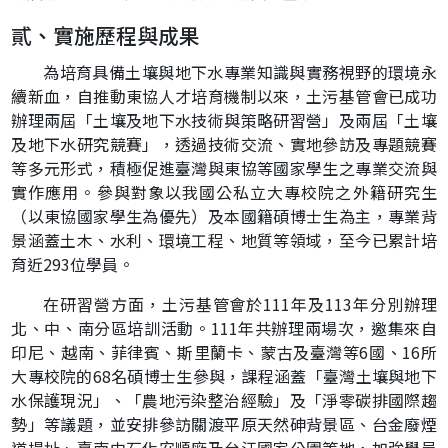
貳、實施歷程與成果
為培育具備土壤與地下水專業知識與實務視野的環境永
續新血，自推動東協人才培育機制以來，土污基管會已成功
辦理兩屆「土壤及地下水技術與策略研習營」及兩屆「土壤
及地下水研究競賽」，透過技術交流、實地參訪及專題競賽
等多元形式，積極促進臺灣與東協等國家學生之專業交流與
實作應用。參與對象以我國公私立大專校院之外籍研究生
（以東協國家學生為優先）及本國籍碩博士生為主，專業背
景涵蓋土木、水利、環境工程、地質等領域，至今已累計培
育近293位學員。
在研習營方面，土污基管會於111年及113年分別辦理
北、中、南分區培訓活動。111年共辦理兩場次，邀集來自
印尼、越南、菲律賓、斯里蘭卡、蒙古及臺灣等6國、16所
大專校院的68名碩博士生參與，課程涵蓋「臺灣土壤與地下
水保護現況」、「農地污染整治經驗」及「淨零碳排國際趨
勢」等議題，並安排參訪關渡平原天然砷背景區、台金廢煙
道場址、臺南中石化安順廠及台江國家公園等地，加強學員