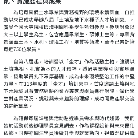
貳、實施歷程與成果
為培育具備土水專業與實務視野的環境永續新血，自推
動以來已成功舉辦八屆「土壤及地下水種子人才培訓營」，
廣受全國大專院校環境相關科系學生熱烈參與。參與對象以
大三以上學生為主，包含應屆畢業生、碩博士生等，專業背
景涵蓋土木、水利、環境工程、地質等領域，至今已累計培
育近750位學員。
自第八屆起，培訓營以「坔才」作為活動主軸，強調以
土壤為根、扎實為本的人才精神。透過專業導引與實地體
驗，協助學員扎下深厚基礎，成為未來環境整治工作的中堅
力量。在113年度的「坔才」培訓營中，首度邀請土壤與地
下水領域具有實務經驗的業界專家與學員進行對談，深化學
生對產業現況、挑戰與未來趨勢的理解，成功開啟產學交流
的嶄新篇章。
為確保每屆課程與活動貼近學員需求與時代趨勢，我們
皆於活動前後辦理學員意見調查，作為課程設計與未來優化
依據。同時亦關注學員後續升學與就業動向，視情況提供職