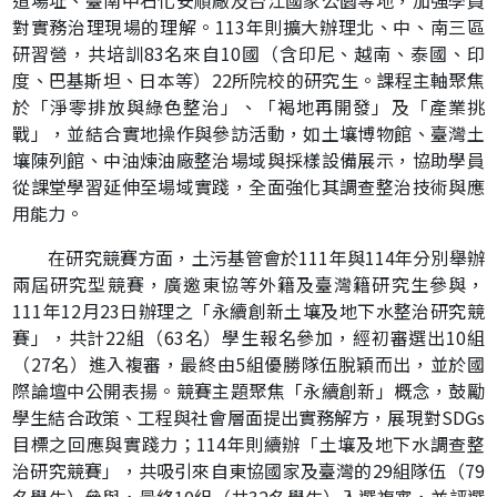
對實務治理現場的理解。113年則擴大辦理北、中、南三區
研習營，共培訓83名來自10國（含印尼、越南、泰國、印
度、巴基斯坦、日本等）22所院校的研究生。課程主軸聚焦
於「淨零排放與綠色整治」、「褐地再開發」及「產業挑
戰」，並結合實地操作與參訪活動，如土壤博物館、臺灣土
壤陳列館、中油煉油廠整治場域與採樣設備展示，協助學員
從課堂學習延伸至場域實踐，全面強化其調查整治技術與應
用能力。
在研究競賽方面，土污基管會於111年與114年分別舉辦
兩屆研究型競賽，廣邀東協等外籍及臺灣籍研究生參與，
111年12月23日辦理之「永續創新土壤及地下水整治研究競
賽」，共計22組（63名）學生報名參加，經初審選出10組
（27名）進入複審，最終由5組優勝隊伍脫穎而出，並於國
際論壇中公開表揚。競賽主題聚焦「永續創新」概念，鼓勵
學生結合政策、工程與社會層面提出實務解方，展現對SDGs
目標之回應與實踐力；114年則續辦「土壤及地下水調查整
治研究競賽」，共吸引來自東協國家及臺灣的29組隊伍（79
名學生）參與，最終10組（共32名學生）入選複審，並評選