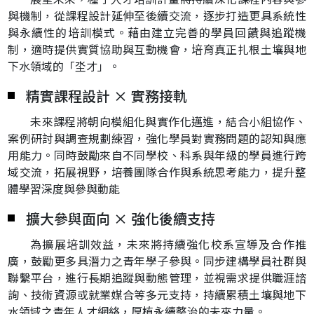
與機制，從課程設計延伸至後續交流，逐步打造更具系統性
與永續性的培訓模式。藉由建立完善的學員回饋與追蹤機
制，適時提供實質協助與互動機會，培育真正扎根土壤與地
下水領域的「坔才」。
精實課程設計 × 實務接軌
未來課程將朝向模組化與實作化邁進，結合小組協作、
案例研討與調查規劃練習，強化學員對實務問題的認知與應
用能力。同時鼓勵來自不同學校、科系與年級的學員進行跨
域交流，拓展視野，培養團隊合作與系統思考能力，提升整
體學習深度與參與動能
擴大參與面向 × 強化後續支持
為擴展培訓效益，未來將持續強化校系宣導及合作推
廣，鼓勵更多具潛力之青年學子參與。同步建構學員社群與
聯繫平台，進行長期追蹤與動態管理，並視需求提供職涯諮
詢、技術資源或就業媒合等多元支持，持續累積土壤與地下
水領域之青年人才網絡，厚植永續整治的未來力量。