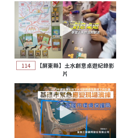
114
【屏東縣】土水創意桌遊紀錄影
片